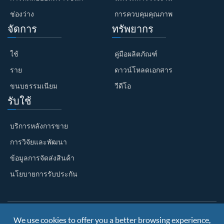
ช่องว่าง
การควบคุมคุณภาพ
จัดการ
ทรัพยากร
ใช้
คู่มือผลิตภัณฑ์
ราย
ดาวน์โหลดเอกสาร
ขนบธรรมเนียม
วีดีโอ
รับใช้
บริการหลังการขาย
การวิจัยและพัฒนา
ข้อมูลการจัดส่งสินค้า
นโยบายการรับประกัน
We use cookies to offer you a better browsing experience,
Copyright ©
Nanjing BKN Automation System Co.,LTD.
All