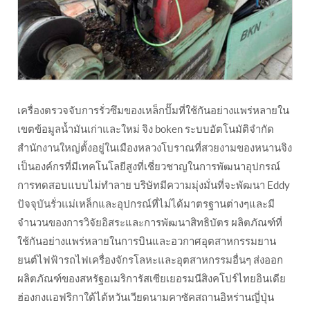
เครื่องตรวจจับการรั่วซึมของเหล็กปั๊มที่ใช้กันอย่างแพร่หลายใน
เขตข้อมูลน้ำมันเก่าและใหม่ จิง boken ระบบอัตโนมัติจำกัด
สำนักงานใหญ่ตั้งอยู่ในเมืองหลวงโบราณที่สวยงามของหนานจิง
เป็นองค์กรที่มีเทคโนโลยีสูงที่เชี่ยวชาญในการพัฒนาอุปกรณ์
การทดสอบแบบไม่ทำลาย บริษัทมีความมุ่งมั่นที่จะพัฒนา Eddy
ปัจจุบันรั่วแม่เหล็กและอุปกรณ์ที่ไม่ได้มาตรฐานต่างๆและมี
จำนวนของการวิจัยอิสระและการพัฒนาสิทธิบัตร ผลิตภัณฑ์ที่
ใช้กันอย่างแพร่หลายในการบินและอวกาศอุตสาหกรรมยาน
ยนต์ไฟฟ้ารถไฟเครื่องจักรโลหะและอุตสาหกรรมอื่นๆ ส่งออก
ผลิตภัณฑ์ของสหรัฐอเมริการัสเซียเยอรมนีสิงคโปร์ไทยอินเดีย
ฮ่องกงแอฟริกาใต้ไต้หวันเวียดนามคาซัคสถานอิหร่านญี่ปุ่น