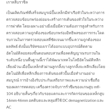
เกาหลีบราซิล
เป็นผลิตภัณฑ์ที่เสร็จสมบูรณ์ปั๊มเหล็กมีท่าเรือหัวในระหว่างการ
ตรวจสอบข้อบกพร่องย่อมจะสร้างการเต้นของหัวใจในระหว่าง
การผ่าตัด โดยเฉพาะอย่างยิ่งเมื่อมีความต้องการสูงสำหรับการ
ตรวจสอบความถูกต้องของข้อบกพร่องอิทธิพลของการกระโดด
รบกวนในการตรวจสอบผลที่ชัดเจนมากขึ้น ความถูกต้องของ
ผลลัพธ์ ดังนั้นบริษัทของเราได้ออกแบบอุปกรณ์ติดตาม
อัตโนมัติลอยสองขั้นตอนสอบสวนเพื่อลดสัญญาณรบกวนใน
ระดับหนึ่ง บนพื้นฐานนี้เราได้พัฒนาเทคโนโลยีอัตโนมัติหลีก
เลี่ยงม้วน เมื่อปั๊มเหล็กหัวผ่านลูกกลิ้งบางลูกกลิ้งจะหลีกเลี่ยงโดย
อัตโนมัติเพื่อหลีกเลี่ยงการเต้นของหัวปั๊มเมื่อทำงานอย่าง
สมบูรณ์ การอ้างอิงรับประกันเสถียรภาพและความน่าเชื่อถือ
ของผลการทดสอบ เครื่องตรวจจับการรั่วซึมของแกนสูบ mfl-
104 อธิบายสั้นๆเกี่ยวกับรอยแตกและการกัดกร่อนของเหล็กสูบ
16mm 46mm อคติบดและหลุมที่ใช้ DC demagnetization และ
AC