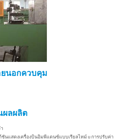
ายนอกควบคุม
นผลผลิต
จำ
ชันแสดงเครื่องบินอิมพีแดนซ์แบบเรียลไทม์ u การปรับค่า