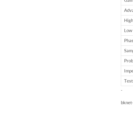
Adva
High
Low 
Phas
Samp
Prob
Imp
Test
-
bknet