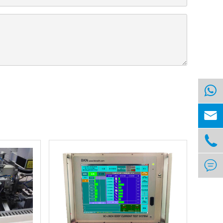


