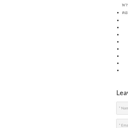
พา
คอ
Lea