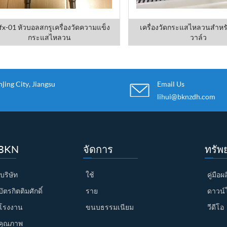
fx-01 หัวบอลสกรูเครื่องวัดความแข็ง
เครื่องวัดกระแสไหลวนสำหรั
กระแสไหลวน
วาล์ว
ing City, Jiangsu
Email Us
lihui@bknzdh.com
บ BKN
จัดการ
ทรัพ
บริษัท
ใช้
คู่มือ
ตรกิตติมศักดิ์
ราย
ดาวน์
โรงงาน
ขนบธรรมเนียม
วีดีโอ
คุณภาพ