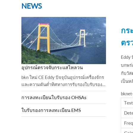
NEWS
กระ
ตรว
Eddy 
บกพร่อ
อุปกรณ์ตรวจจับกระแสไหลวน
กับวัส
bkn ใหม่ CE Eddy ปัจจุบันอุปกรณ์เครื่องจักร
เป็นห
และความดันต่ำทิศทางการรับรองใบรับรอง
BKN ได้ปฏิบัติตามและเสร็จสิ้นการตรวจสอบ
bknet
การลงทะเบียนใบรับรอง OHSAs
เรียบร้อยแล้ว 2006 บัลลาสต์และสั่ง
Test
เครื่องจักรกลและ
ใบรับรองการลงทะเบียน EMS
Dete
Freq
Gai