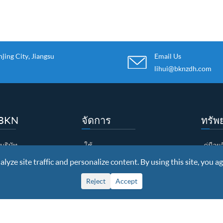
ing City, Jiangsu
Email Us
lihui@bknzdh.com
บ BKN
จัดการ
ทรัพ
บริษัท
ใช้
คู่มือ
yze site traffic and personalize content. By using this site, you ag
ตรกิตติมศักดิ์
ราย
ดาวน์
โรงงาน
ขนบธรรมเนียม
วีดีโอ
Reject
Accept
คุณภาพ