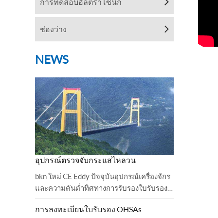
การทดสอบอัลตราโซนิก
ช่องว่าง
NEWS
อุปกรณ์ตรวจจับกระแสไหลวน
bkn ใหม่ CE Eddy ปัจจุบันอุปกรณ์เครื่องจักร
และความดันต่ำทิศทางการรับรองใบรับรอง
BKN ได้ปฏิบัติตามและเสร็จสิ้นการตรวจสอบ
การลงทะเบียนใบรับรอง OHSAs
เรียบร้อยแล้ว 2006 บัลลาสต์และสั่ง