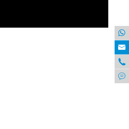


