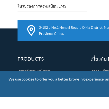
เครื่องจักรกลและ
ใบรับรองการลงทะเบียน EMS
3-102，No.1 Hengyi Road，Qixia District, Nanj
Province, China.
PRODUCTS
เกี่ยวกั
ตรวจจับกระแสไหลวน
รายละเอียด
We use cookies to offer you a better browsing experience, anal
ตรวจจับการรั่วไหลของแม่เหล็ก
ประกาศนียบั
การทดสอบอัลตราโซนิก
นิทรรศการ
ช่องว่าง
การควบคุม