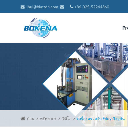
lihui@bknzdh.com
+86-025-52244360
Pr
บ้าน
ทรัพยากร
วีดีโอ
เครื่องตรวจจับ Eddy ปัจจุบัน