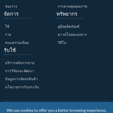
ช่องว่าง
การควบคุมคุณภาพ
จัดการ
ทรัพยากร
ใช้
คู่มือผลิตภัณฑ์
ราย
ดาวน์โหลดเอกสาร
ขนบธรรมเนียม
วีดีโอ
รับใช้
บริการหลังการขาย
การวิจัยและพัฒนา
ข้อมูลการจัดส่งสินค้า
นโยบายการรับประกัน
We use cookies to offer you a better browsing experience,
Copyright ©
Nanjing BKN Automation System Co.,LTD.
All