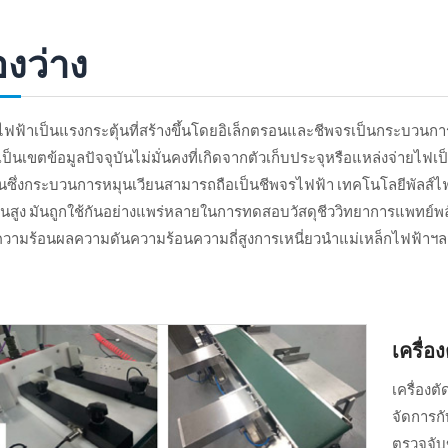
องว่าง
ไฟฟ้าเป็นแรงกระตุ้นที่สร้างขึ้นโดยอิเล็กตรอนและชีพจรเป็นกระบวนก
ป็นเขตข้อมูลปัจจุบันไม่มั่นคงที่เกิดจากตัวเก็บประจุหรือแหล่งจ่ายไฟ
บันซึ่งกระบวนการหมุนเวียนสามารถถือเป็นชีพจรไฟฟ้า เทคโนโลยีพัลส์ไ
านสูง มันถูกใช้กันอย่างแพร่หลายในการทดสอบวัสดุชีววิทยาการแพทย์พ
ความร้อนผลความดันความร้อนความถี่สูงการเหนี่ยวนำแม่เหล็กไฟฟ้าฯลฯ คลื่
เครื่อ
เครื่องต
จัดการก
ตรวจจับข