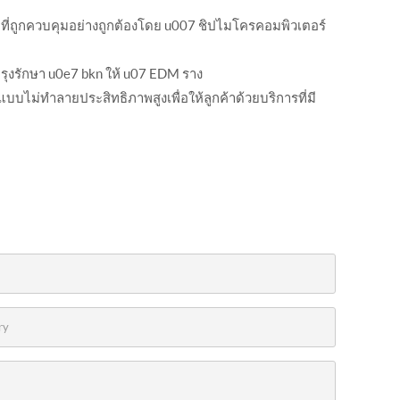
่ถูกควบคุมอย่างถูกต้องโดย u007 ชิปไมโครคอมพิวเตอร์
รุงรักษา u0e7 bkn ให้ u07 EDM ราง
บบไม่ทำลายประสิทธิภาพสูงเพื่อให้ลูกค้าด้วยบริการที่มี