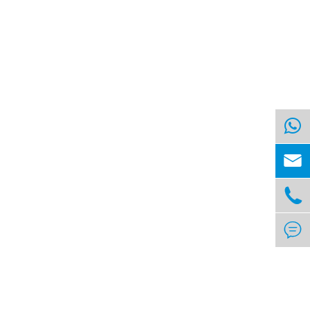


