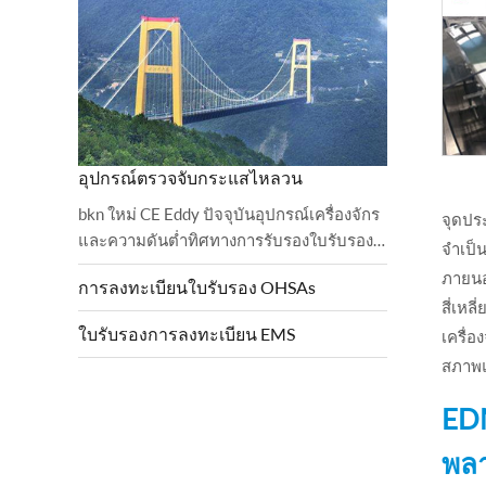
อุปกรณ์ตรวจจับกระแสไหลวน
bkn ใหม่ CE Eddy ปัจจุบันอุปกรณ์เครื่องจักร
จุดปร
และความดันต่ำทิศทางการรับรองใบรับรอง
จำเป็
BKN ได้ปฏิบัติตามและเสร็จสิ้นการตรวจสอบ
ภายนอ
การลงทะเบียนใบรับรอง OHSAs
เรียบร้อยแล้ว 2006 บัลลาสต์และสั่ง
สี่เหล
เครื่องจักรกลและ
ใบรับรองการลงทะเบียน EMS
เครื่
สภาพแ
EDM
พลา