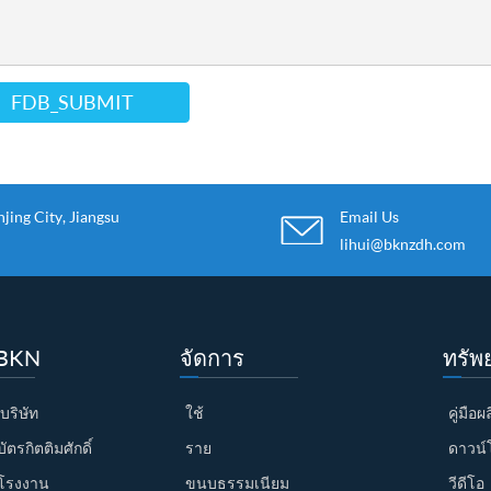
FDB_SUBMIT
ing City, Jiangsu
Email Us
lihui@bknzdh.com
บ BKN
จัดการ
ทรัพ
บริษัท
ใช้
คู่มือ
ตรกิตติมศักดิ์
ราย
ดาวน์
โรงงาน
ขนบธรรมเนียม
วีดีโอ