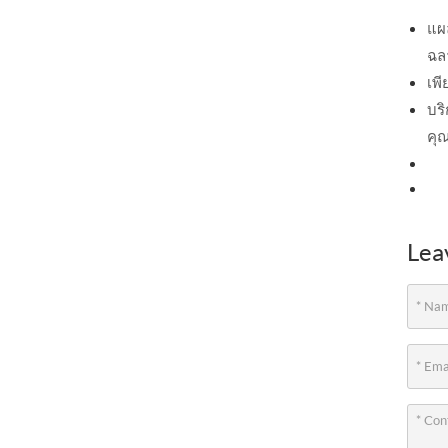
แผ
ฉล
เพ
บริ
คุณ
Lea