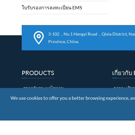
เครื่องจักรกลและ
ใบรับรองการลงทะเบียน EMS
3-102，No.1 Hengyi Road，Qixia District, Nanj
Province, China.
PRODUCTS
เกี่ยวกั
ตรวจจับกระแสไหลวน
รายละเอียด
We use cookies to offer you a better browsing experience, anal
ตรวจจับการรั่วไหลของแม่เหล็ก
ประกาศนียบั
การทดสอบอัลตราโซนิก
นิทรรศการ
ช่องว่าง
การควบคุม