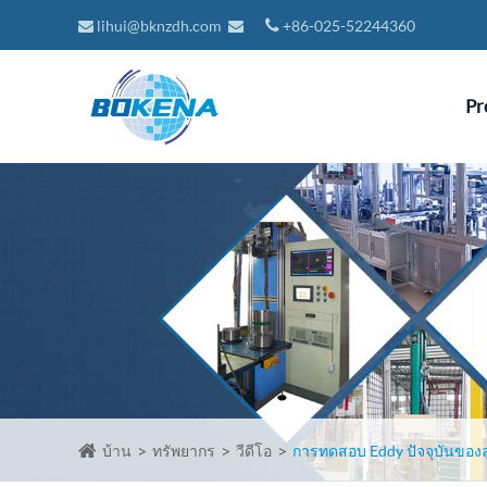
lihui@bknzdh.com
+86-025-52244360
Pr
บ้าน
ทรัพยากร
วีดีโอ
การทดสอบ Eddy ปัจจุบันของล