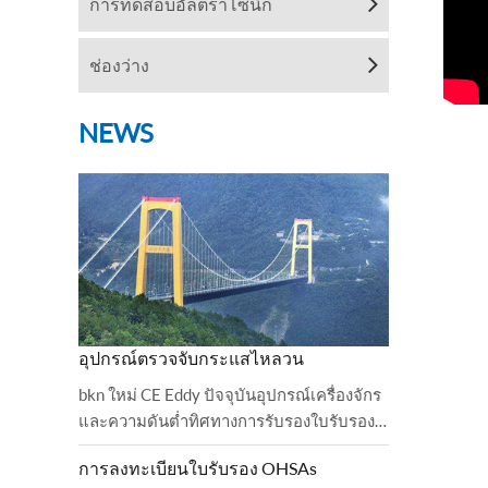
การทดสอบอัลตราโซนิก
ช่องว่าง
NEWS
อุปกรณ์ตรวจจับกระแสไหลวน
bkn ใหม่ CE Eddy ปัจจุบันอุปกรณ์เครื่องจักร
และความดันต่ำทิศทางการรับรองใบรับรอง
BKN ได้ปฏิบัติตามและเสร็จสิ้นการตรวจสอบ
การลงทะเบียนใบรับรอง OHSAs
เรียบร้อยแล้ว 2006 บัลลาสต์และสั่ง