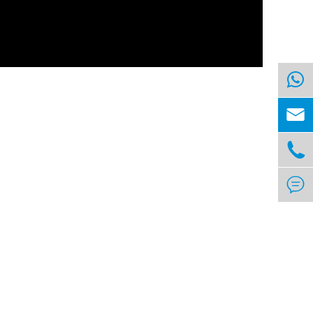


