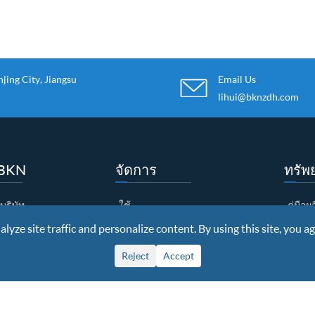
ing City, Jiangsu
Email Us
lihui@bknzdh.com
บ BKN
จัดการ
ทรัพ
บริษัท
ใช้
คู่มือ
yze site traffic and personalize content. By using this site, you ag
ตรกิตติมศักดิ์
ราย
ดาวน์
โรงงาน
ขนบธรรมเนียม
วีดีโอ
Reject
Accept
คุณภาพ