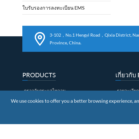
เครื่องจักรกลและ
ใบรับรองการลงทะเบียน EMS
3-102，No.1 Hengyi Road，Qixia District, Nanj
Province, China.
PRODUCTS
เกี่ยวกั
ตรวจจับกระแสไหลวน
รายละเอียด
We use cookies to offer you a better browsing experience, anal
ตรวจจับการรั่วไหลของแม่เหล็ก
ประกาศนียบั
การทดสอบอัลตราโซนิก
นิทรรศการ
ช่องว่าง
การควบคุม