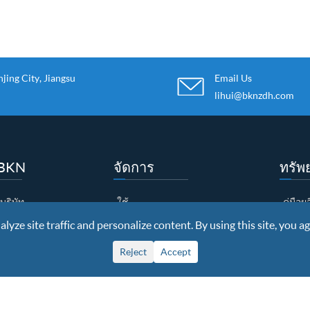
ing City, Jiangsu
Email Us
lihui@bknzdh.com
บ BKN
จัดการ
ทรัพ
บริษัท
ใช้
คู่มือ
yze site traffic and personalize content. By using this site, you ag
ตรกิตติมศักดิ์
ราย
ดาวน์
โรงงาน
ขนบธรรมเนียม
วีดีโอ
Reject
Accept
คุณภาพ