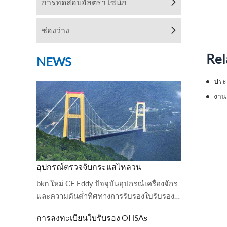
การทดสอบอัลตราโซนิก
ช่องว่าง
Rel
NEWS
ประ
งาน
อุปกรณ์ตรวจจับกระแสไหลวน
bkn ใหม่ CE Eddy ปัจจุบันอุปกรณ์เครื่องจักร
และความดันต่ำทิศทางการรับรองใบรับรอง
BKN ได้ปฏิบัติตามและเสร็จสิ้นการตรวจสอบ
การลงทะเบียนใบรับรอง OHSAs
เรียบร้อยแล้ว 2006 บัลลาสต์และสั่ง