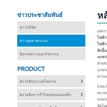
หล
ข่าวประชาสัมพันธ์
ข่าวบริษัท
หลักก
ไฟฟ้า
ข่าวอุตสาหกรรม
ไฟฟ้
ดังนั
นิทรรศการและกิจกรรม
บกพร่
สำหรั
PRODUCT
บกพร่
ความห
ตรวจจับกระแสไหลวน
Eddy ป
ตรวจส
ตรวจจับการรั่วไหลของแม่เหล็ก
บกพร่
อัตโน