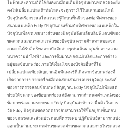
ไฟฟ้าและความถี่ที่ใช้ยังคงเหมือนเดิมปัจจุบันผ่านขดลวดจะยัง
คงไม่เปลี่ยนแปลง ถ้าท่อโลหะจะถูกวางไว้ในแหวนออนไลน์
ปัจจุบันหรือกระแสไหลวนจะรู้สึกบนพื้นผิวของท่อ ทิศทางของ
สนามแม่เหล็ก Eddy ปัจจุบันตรงข้ามกับทิศทางของแม่เหล็กใน
ปัจจุบันเพื่อชดเชยบางส่วนของปัจจุบันจึงเปลี่ยนอิมพีแดนซ์ของ
ขดลวดและขนาดและเฟสของปัจจุบัน ความต้านทานของขด
ลวดจะได้รับอิทธิพลจากปัจจัยต่างๆเช่นเส้นผ่าศูนย์กลางความ
หนาความนำไฟฟ้าและการซึมผ่านของแม่เหล็กและการดำรง
อยู่ของข้อบกพร่อง ภายใต้เงื่อนไขของปัจจัยอื่นๆที่ไม่
เปลี่ยนแปลงเพียงสัญญาณอิมพีแดนซ์ที่เกิดจากข้อบกพร่องที่
เกิดจากการขยายเครื่องมือทดสอบสามารถบรรลุวัตถุประสงค์
ของการตรวจสอบข้อบกพร่ สัญญาณ Eddy ปัจจุบันไม่เพียงแต่
ช่วยให้ขนาดของข้อบกพร่องแต่ยังสามารถกำหนดตำแหน่งของ
ข้อบกพร่องตามระยะของ Eddy ปัจจุบันล่าช้ากว่าพื้นผิว ในการ
วัด Eddy ปัจจุบันขดลวดตรวจจับสามารถใช้ขึ้นอยู่กับขั้นตอน
ของขดลวดและส่วนประกอบที่ตรวจพบ ปฏิสัมพันธ์สามารถแบ่ง
ออกเป็นสามประเภทผ่านขดลวดผ่านขดลวดและภายในขดลวด