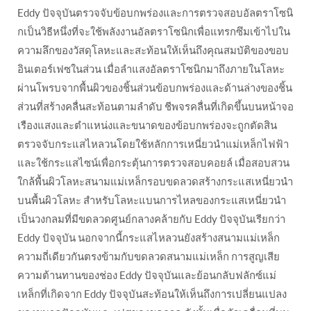
Eddy ปัจจุบันตรวจจับข้อบกพร่องและการตรวจสอบอัลตราโซนิ
กเป็นวิธีหนึ่งที่จะใช้พลังงานอัลตราโซนิกเพื่อแทรกซึมเข้าไปใน
ความลึกของวัสดุโลหะและสะท้อนให้เห็นถึงคุณสมบัติของขอบ
อินเตอร์เฟซในส่วน เมื่อลำแสงอัลตราโซนิกมาถึงภายในโลหะ
ผ่านโพรบจากพื้นผิวของชิ้นส่วนข้อบกพร่องและด้านล่างของชิ้น
ส่วนที่สร้างคลื่นสะท้อนตามลำดับ ชีพจรคลื่นที่เกิดขึ้นบนหน้าจอ
เรืองแสงและตำแหน่งและขนาดของข้อบกพร่องจะถูกตัดสิน
ตรวจจับกระแสไหลวนโดยใช้หลักการเหนี่ยวนำแม่เหล็กไฟฟ้า
และใช้กระแสไซน์เพื่อกระตุ้นการตรวจสอบคอยล์ เมื่อสอบสวน
ใกล้พื้นผิวโลหะสนามแม่เหล็กรอบขดลวดสร้างกระแสเหนี่ยวนำ
บนพื้นผิวโลหะ สำหรับโลหะแบนการไหลของกระแสเหนี่ยวนำ
เป็นวงกลมที่มีขดลวดศูนย์กลางคล้ายกับ Eddy ปัจจุบันเรียกว่า
Eddy ปัจจุบัน นอกจากนี้กระแสไหลวนยังสร้างสนามแม่เหล็ก
ความถี่เดียวกันตรงข้ามกับขดลวดสนามแม่เหล็ก การสูญเสีย
ความต้านทานของช่อง Eddy ปัจจุบันและย้อนกลับฟลักซ์แม่
เหล็กที่เกิดจาก Eddy ปัจจุบันสะท้อนให้เห็นถึงการเปลี่ยนแปลง