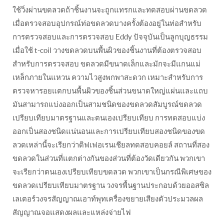
ใช้วิ่งผ่านขดลวดถ้าชิ้นงานจะถูกแทรกและทดสอบผ่านขดลวด
เมื่อตรวจสอบอุปกรณ์ท่อขดลวดบางครั้งต้องอยู่ในท่อสำหรับ
การตรวจสอบและการตรวจสอบ Eddy ปัจจุบันเป็นลูกบุญธรรม
เมื่อใช้ t-coil วางขดลวดบนพื้นผิวของชิ้นงานที่ต้องตรวจสอบ
สำหรับการตรวจสอบ ขดลวดมีขนาดเล็กและมักจะมีแกนแม่
เหล็กภายในแหวน ความไวสูงพกพาสะดวก เหมาะสำหรับการ
ตรวจหารอยแตกบนพื้นผิวของชิ้นส่วนขนาดใหญ่แผ่นและแถบ
มันสามารถแบ่งออกเป็นสามชนิดของขดลวดสัมบูรณ์ขดลวด
เปรียบเทียบมาตรฐานและตนเองเปรียบเทียบ การทดสอบแบ่ง
ออกเป็นสองชนิดแน่นอนและการเปรียบเทียบสองชนิดของขด
ลวดเหล่านี้จะเรียกว่าดิฟเฟอเรนเชียลทดสอบคอยล์ สถานที่สอง
ขดลวดในส่วนที่แตกต่างกันของส่วนที่ต้องวัดเดียวกัน พวกเขา
จะเรียกว่าตนเองเปรียบเทียบขดลวด พวกเขาเป็นกรณีพิเศษของ
ขดลวดเปรียบเทียบมาตรฐาน วงจรพื้นฐานประกอบด้วยออสซิล
เลเตอร์วงจรสัญญาณเอาท์พุทเครื่องขยายเสียงตัวประมวลผล
สัญญาณจอแสดงผลและแหล่งจ่ายไฟ